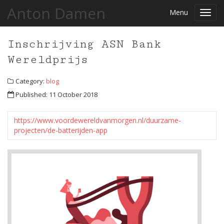
Anton Damen
Menu
Toggl
navig
Inschrijving ASN Bank
Wereldprijs
Category:
blog
Published: 11 October 2018
https://www.voordewereldvanmorgen.nl/duurzame-
projecten/de-batterijden-app